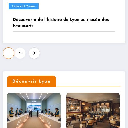
Culture Et Musées
Découverte de l’histoire de Lyon au musée des
beaux-arts
Pagination
1
2
des
publications
Découvrir Lyon