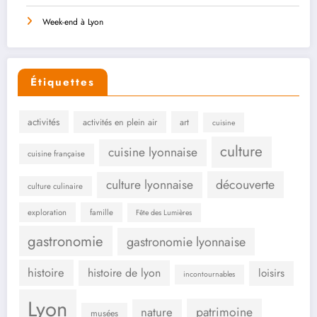
Week-end à Lyon
Étiquettes
activités
activités en plein air
art
cuisine
culture
cuisine lyonnaise
cuisine française
culture lyonnaise
découverte
culture culinaire
exploration
famille
Fête des Lumières
gastronomie
gastronomie lyonnaise
histoire
histoire de lyon
loisirs
incontournables
Lyon
patrimoine
nature
musées