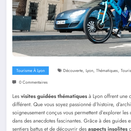
,
,
,
Tourisme À Lyon
Découverte
Lyon
Thématiques
Touri
0 Commentaires
Les
visites guidées thématiques
à Lyon offrent une o
différent. Que vous soyez passionné d’histoire, d’arc
soigneusement conçus vous permettent d’explorer les
dans des anecdotes fascinantes. Grâce à des guides e
sentiers battus et de découvrir des
aspects insolites
d