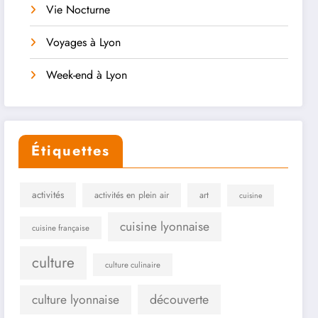
Vie Nocturne
Voyages à Lyon
Week-end à Lyon
Étiquettes
activités
activités en plein air
art
cuisine
cuisine lyonnaise
cuisine française
culture
culture culinaire
culture lyonnaise
découverte