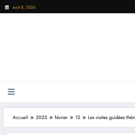
Aller
août 8, 2026
au
contenu
Accueil
2025
février
12
Les visites guidées thé