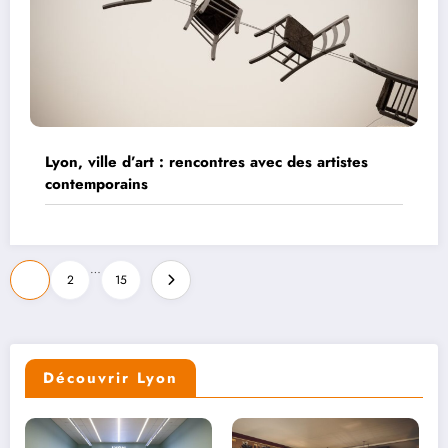
Lyon, ville d’art : rencontres avec des artistes
contemporains
Pagination
…
1
2
15
des
publications
Découvrir Lyon