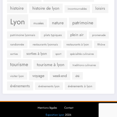
histoire
histoire de lyon
loisirs
incontournables
Lyon
patrimoine
nature
musées
plein air
patrimoine lyonnais
plats typiques
promenade
randonnée
restaurants lyonnais
restaurants à lyon
Rhône
sorties à lyon
sorties
sport
spécialités culinaires
tourisme
tourisme à lyon
traditions culinaires
voyage
week-end
été
visiter lyon
événements
événements à lyon
événements lyon
Mentions légales
Contact
Exposition Lyon
2026