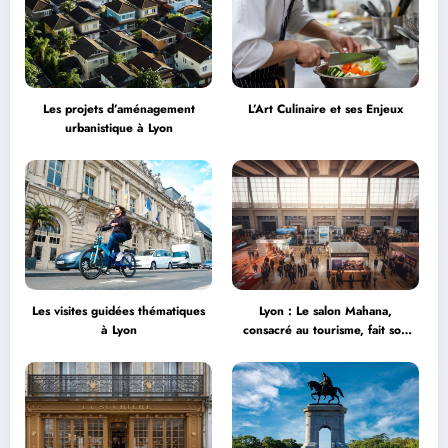
Les projets d’aménagement
L’Art Culinaire et ses Enjeux
urbanistique à Lyon
Les visites guidées thématiques
Lyon : Le salon Mahana,
à Lyon
consacré au tourisme, fait son
grand retour à la Halle Tony
Garnier