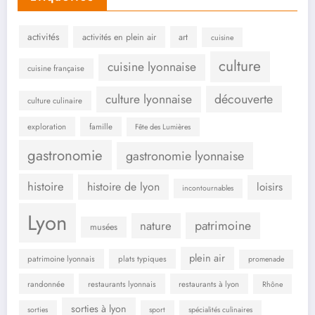
activités
activités en plein air
art
cuisine
culture
cuisine lyonnaise
cuisine française
culture lyonnaise
découverte
culture culinaire
exploration
famille
Fête des Lumières
gastronomie
gastronomie lyonnaise
histoire
histoire de lyon
loisirs
incontournables
Lyon
patrimoine
nature
musées
plein air
patrimoine lyonnais
plats typiques
promenade
randonnée
restaurants lyonnais
restaurants à lyon
Rhône
sorties à lyon
sorties
sport
spécialités culinaires