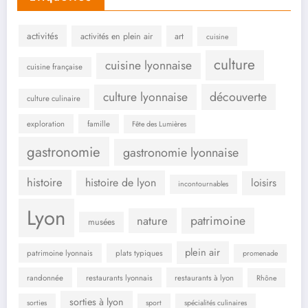
activités
activités en plein air
art
cuisine
culture
cuisine lyonnaise
cuisine française
culture lyonnaise
découverte
culture culinaire
exploration
famille
Fête des Lumières
gastronomie
gastronomie lyonnaise
histoire
histoire de lyon
loisirs
incontournables
Lyon
patrimoine
nature
musées
plein air
patrimoine lyonnais
plats typiques
promenade
randonnée
restaurants lyonnais
restaurants à lyon
Rhône
sorties à lyon
sorties
sport
spécialités culinaires