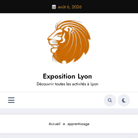
Aller
août 6, 2026
au
contenu
Exposition Lyon
Découvrir toutes les activités à Lyon
Accueil
apprentissage