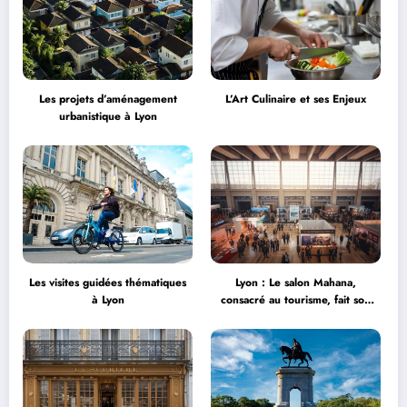
Les projets d’aménagement
L’Art Culinaire et ses Enjeux
urbanistique à Lyon
Les visites guidées thématiques
Lyon : Le salon Mahana,
à Lyon
consacré au tourisme, fait son
grand retour à la Halle Tony
Garnier