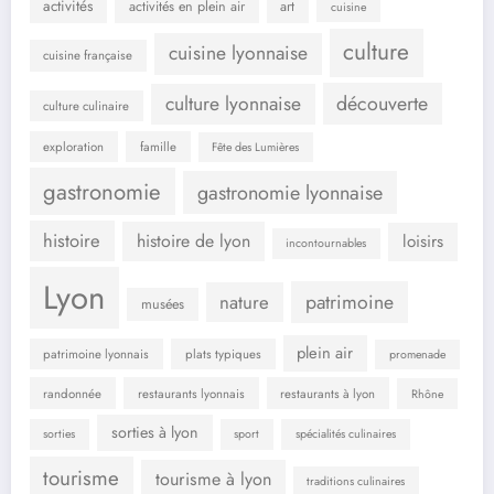
activités
activités en plein air
art
cuisine
culture
cuisine lyonnaise
cuisine française
culture lyonnaise
découverte
culture culinaire
exploration
famille
Fête des Lumières
gastronomie
gastronomie lyonnaise
histoire
histoire de lyon
loisirs
incontournables
Lyon
patrimoine
nature
musées
plein air
patrimoine lyonnais
plats typiques
promenade
randonnée
restaurants lyonnais
restaurants à lyon
Rhône
sorties à lyon
sorties
sport
spécialités culinaires
tourisme
tourisme à lyon
traditions culinaires