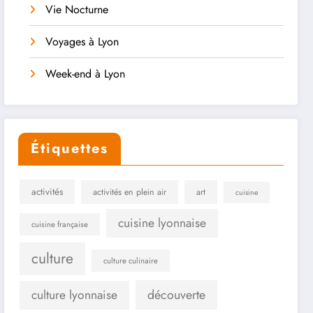
Vie Nocturne
Voyages à Lyon
Week-end à Lyon
Étiquettes
activités
activités en plein air
art
cuisine
cuisine lyonnaise
cuisine française
culture
culture culinaire
culture lyonnaise
découverte