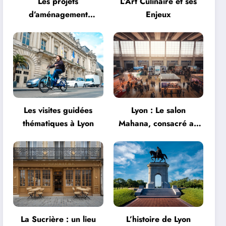
Les projets
L’Art Culinaire et ses
d’aménagement
Enjeux
urbanistique à Lyon
Les visites guidées
Lyon : Le salon
thématiques à Lyon
Mahana, consacré au
tourisme, fait son
grand retour à la Halle
Tony Garnier
La Sucrière : un lieu
L’histoire de Lyon