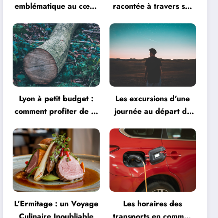
emblématique au cœur
racontée à travers ses
de la créativité
monuments
Lyon à petit budget :
Les excursions d’une
comment profiter de la
journée au départ de
ville
Lyon
L’Ermitage : un Voyage
Les horaires des
Culinaire Inoubliable
transports en commun