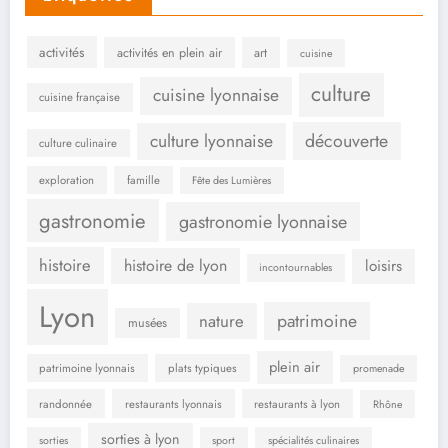
activités
activités en plein air
art
cuisine
culture
cuisine lyonnaise
cuisine française
culture lyonnaise
découverte
culture culinaire
exploration
famille
Fête des Lumières
gastronomie
gastronomie lyonnaise
histoire
histoire de lyon
loisirs
incontournables
Lyon
patrimoine
nature
musées
plein air
patrimoine lyonnais
plats typiques
promenade
randonnée
restaurants lyonnais
restaurants à lyon
Rhône
sorties à lyon
sorties
sport
spécialités culinaires