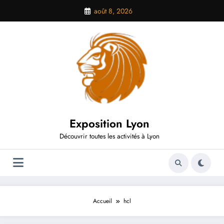
Aller
août 8, 2026
au
contenu
Exposition Lyon
Découvrir toutes les activités à Lyon
Accueil
hcl