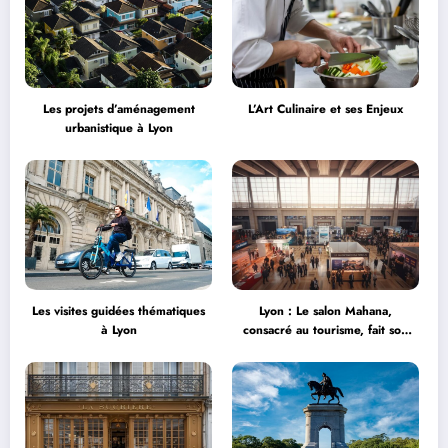
Les projets d’aménagement
L’Art Culinaire et ses Enjeux
urbanistique à Lyon
Les visites guidées thématiques
Lyon : Le salon Mahana,
à Lyon
consacré au tourisme, fait son
grand retour à la Halle Tony
Garnier