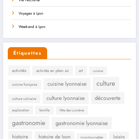
Vie Nocturne
Voyages à Lyon
Week-end à Lyon
Étiquettes
activités
activités en plein air
art
cuisine
culture
cuisine lyonnaise
cuisine française
culture lyonnaise
découverte
culture culinaire
exploration
famille
Fête des Lumières
gastronomie
gastronomie lyonnaise
histoire
histoire de lyon
loisirs
incontournables