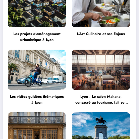
Les projets d’aménagement
L’Art Culinaire et ses Enjeux
urbanistique à Lyon
Les visites guidées thématiques
Lyon : Le salon Mahana,
à Lyon
consacré au tourisme, fait son
grand retour à la Halle Tony
Garnier