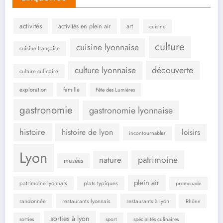
activités
activités en plein air
art
cuisine
culture
cuisine lyonnaise
cuisine française
culture lyonnaise
découverte
culture culinaire
exploration
famille
Fête des Lumières
gastronomie
gastronomie lyonnaise
histoire
histoire de lyon
loisirs
incontournables
Lyon
patrimoine
nature
musées
plein air
patrimoine lyonnais
plats typiques
promenade
randonnée
restaurants lyonnais
restaurants à lyon
Rhône
sorties à lyon
sorties
sport
spécialités culinaires