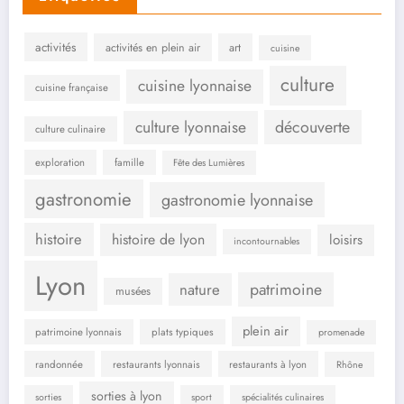
activités
activités en plein air
art
cuisine
culture
cuisine lyonnaise
cuisine française
culture lyonnaise
découverte
culture culinaire
exploration
famille
Fête des Lumières
gastronomie
gastronomie lyonnaise
histoire
histoire de lyon
loisirs
incontournables
Lyon
patrimoine
nature
musées
plein air
patrimoine lyonnais
plats typiques
promenade
randonnée
restaurants lyonnais
restaurants à lyon
Rhône
sorties à lyon
sorties
sport
spécialités culinaires