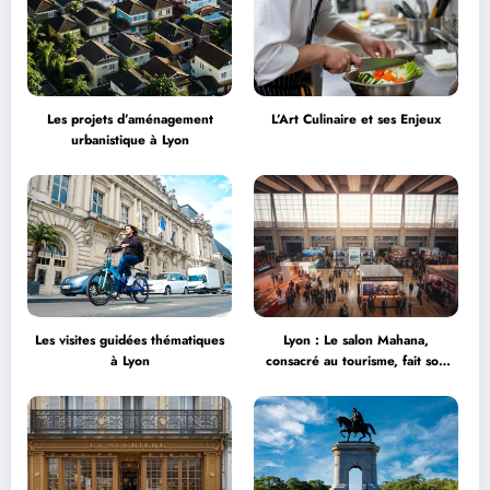
Les projets d’aménagement
L’Art Culinaire et ses Enjeux
urbanistique à Lyon
Les visites guidées thématiques
Lyon : Le salon Mahana,
à Lyon
consacré au tourisme, fait son
grand retour à la Halle Tony
Garnier