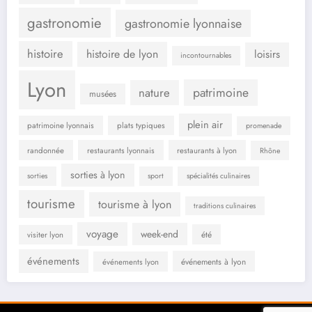
gastronomie
gastronomie lyonnaise
histoire
histoire de lyon
loisirs
incontournables
Lyon
patrimoine
nature
musées
plein air
patrimoine lyonnais
plats typiques
promenade
randonnée
restaurants lyonnais
restaurants à lyon
Rhône
sorties à lyon
sorties
sport
spécialités culinaires
tourisme
tourisme à lyon
traditions culinaires
voyage
week-end
été
visiter lyon
événements
événements à lyon
événements lyon