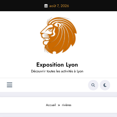
Aller
août 7, 2026
au
contenu
Exposition Lyon
Découvrir toutes les activités à Lyon
Accueil
rivières