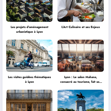
Les projets d’aménagement
L’Art Culinaire et ses Enjeux
urbanistique à Lyon
Les visites guidées thématiques
Lyon : Le salon Mahana,
à Lyon
consacré au tourisme, fait son
grand retour à la Halle Tony
Garnier