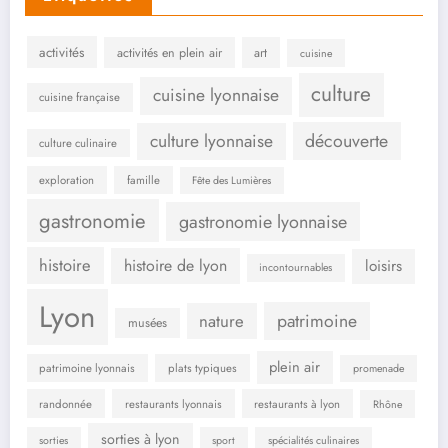
activités
activités en plein air
art
cuisine
culture
cuisine lyonnaise
cuisine française
culture lyonnaise
découverte
culture culinaire
exploration
famille
Fête des Lumières
gastronomie
gastronomie lyonnaise
histoire
histoire de lyon
loisirs
incontournables
Lyon
patrimoine
nature
musées
plein air
patrimoine lyonnais
plats typiques
promenade
randonnée
restaurants lyonnais
restaurants à lyon
Rhône
sorties à lyon
sorties
sport
spécialités culinaires