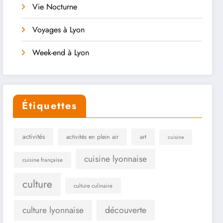
Vie Nocturne
Voyages à Lyon
Week-end à Lyon
Étiquettes
activités
activités en plein air
art
cuisine
cuisine lyonnaise
cuisine française
culture
culture culinaire
culture lyonnaise
découverte