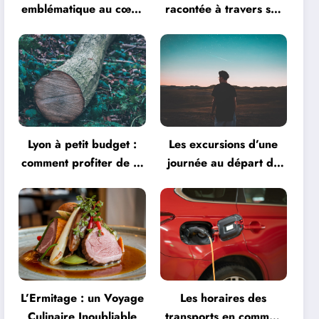
emblématique au cœur
racontée à travers ses
de la créativité
monuments
Lyon à petit budget :
Les excursions d’une
comment profiter de la
journée au départ de
ville
Lyon
L’Ermitage : un Voyage
Les horaires des
Culinaire Inoubliable
transports en commun