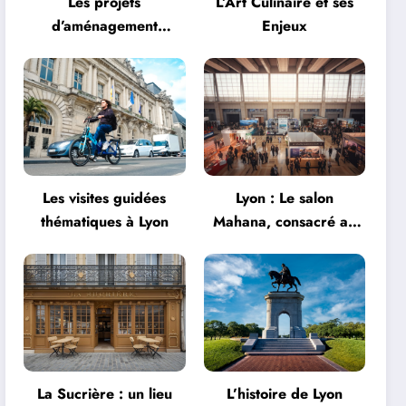
Les projets
L’Art Culinaire et ses
d’aménagement
Enjeux
urbanistique à Lyon
Les visites guidées
Lyon : Le salon
thématiques à Lyon
Mahana, consacré au
tourisme, fait son
grand retour à la Halle
Tony Garnier
La Sucrière : un lieu
L’histoire de Lyon