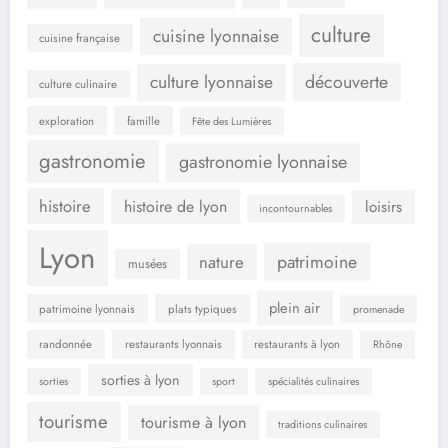
culture
cuisine lyonnaise
cuisine française
culture lyonnaise
découverte
culture culinaire
exploration
famille
Fête des Lumières
gastronomie
gastronomie lyonnaise
histoire
histoire de lyon
loisirs
incontournables
Lyon
patrimoine
nature
musées
plein air
patrimoine lyonnais
plats typiques
promenade
randonnée
restaurants lyonnais
restaurants à lyon
Rhône
sorties à lyon
sorties
sport
spécialités culinaires
tourisme
tourisme à lyon
traditions culinaires