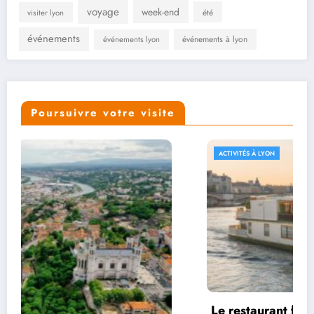
voyage
week-end
été
visiter lyon
événements
événements à lyon
événements lyon
Poursuivre votre visite
ACTIVITÉS À LYON
es