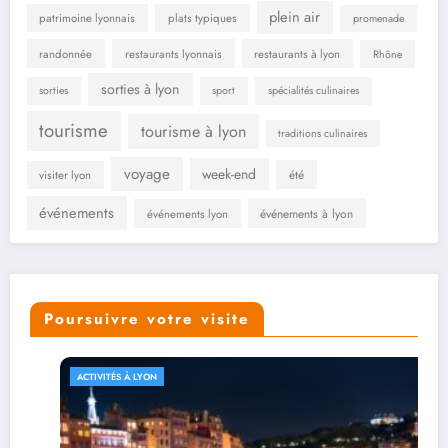
plein air
patrimoine lyonnais
plats typiques
promenade
randonnée
restaurants lyonnais
restaurants à lyon
Rhône
sorties à lyon
sorties
sport
spécialités culinaires
tourisme
tourisme à lyon
traditions culinaires
voyage
week-end
été
visiter lyon
événements
événements à lyon
événements lyon
Poursuivre votre visite
ACTIVITÉS À LYON