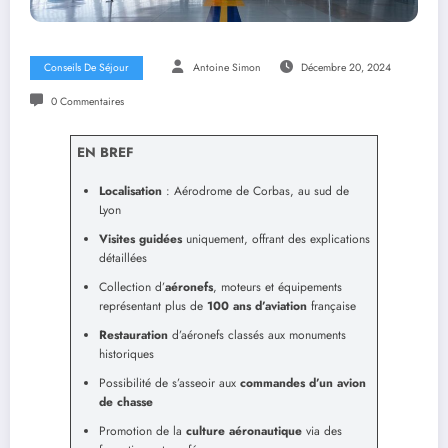
Conseils De Séjour
Antoine Simon
Décembre 20, 2024
0 Commentaires
EN BREF
Localisation
: Aérodrome de Corbas, au sud de
Lyon
Visites guidées
uniquement, offrant des explications
détaillées
Collection d’
aéronefs
, moteurs et équipements
représentant plus de
100 ans d’aviation
française
Restauration
d’aéronefs classés aux monuments
historiques
Possibilité de s’asseoir aux
commandes d’un avion
de chasse
Promotion de la
culture aéronautique
via des