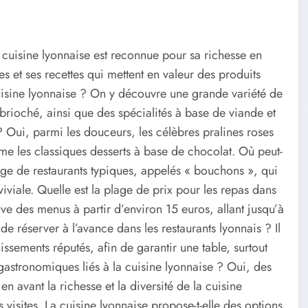
a cuisine lyonnaise est reconnue pour sa richesse en
s et ses recettes qui mettent en valeur des produits
cuisine lyonnaise ? On y découvre une grande variété de
 brioché, ainsi que des spécialités à base de viande et
 ? Oui, parmi les douceurs, les célèbres pralines roses
mme les classiques desserts à base de chocolat. Où peut-
rge de restaurants typiques, appelés « bouchons », qui
iviale. Quelle est la plage de prix pour les repas dans
uve des menus à partir d’environ 15 euros, allant jusqu’à
 de réserver à l’avance dans les restaurants lyonnais ? Il
lissements réputés, afin de garantir une table, surtout
 gastronomiques liés à la cuisine lyonnaise ? Oui, des
avant la richesse et la diversité de la cuisine
s visites. La cuisine lyonnaise propose-t-elle des options