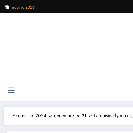
Aller
août 9, 2026
au
contenu
Accueil
2024
décembre
21
La cuisine lyonnais