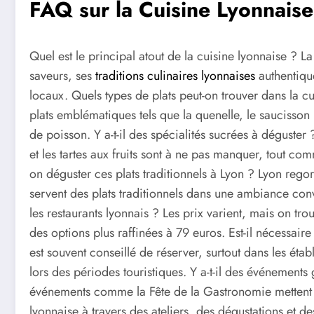
FAQ sur la Cuisine Lyonnaise
Quel est le principal atout de la cuisine lyonnaise ? L
saveurs, ses
traditions culinaires lyonnaises
authentique
locaux. Quels types de plats peut-on trouver dans la 
plats emblématiques tels que la quenelle, le saucisson
de poisson. Y a-t-il des spécialités sucrées à déguster
et les tartes aux fruits sont à ne pas manquer, tout co
on déguster ces plats traditionnels à Lyon ? Lyon rego
servent des plats traditionnels dans une ambiance conv
les restaurants lyonnais ? Les prix varient, mais on tro
des options plus raffinées à 79 euros. Est-il nécessaire
est souvent conseillé de réserver, surtout dans les étab
lors des périodes touristiques. Y a-t-il des événements
événements comme la Fête de la Gastronomie mettent en 
lyonnaise à travers des ateliers, des dégustations et de