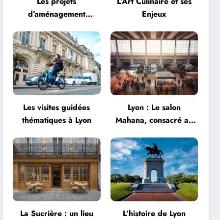
Les projets
L’Art Culinaire et ses
d’aménagement
Enjeux
urbanistique à Lyon
Les visites guidées
Lyon : Le salon
thématiques à Lyon
Mahana, consacré au
tourisme, fait son
grand retour à la Halle
Tony Garnier
La Sucrière : un lieu
L’histoire de Lyon