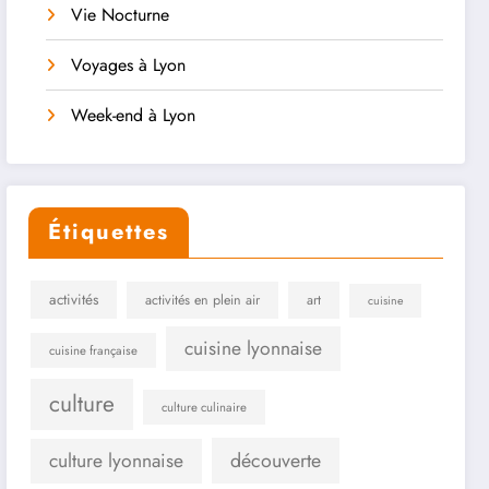
Vie Nocturne
Voyages à Lyon
Week-end à Lyon
Étiquettes
activités
activités en plein air
art
cuisine
cuisine lyonnaise
cuisine française
culture
culture culinaire
culture lyonnaise
découverte