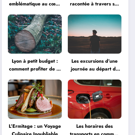
emblématique au cœur
racontée à travers ses
de la créativité
monuments
Lyon à petit budget :
Les excursions d’une
comment profiter de la
journée au départ de
ville
Lyon
L’Ermitage : un Voyage
Les horaires des
Culinaire Inoubliable
transports en commun