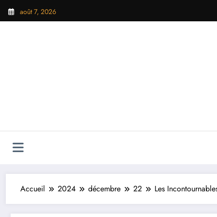
Aller
août 7, 2026
au
contenu
Accueil
2024
décembre
22
Les Incontournable