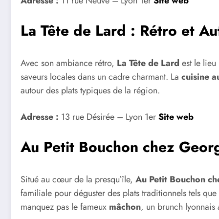
Adresse :
11 rue Neuve – Lyon 1er
Site web
La Tête de Lard : Rétro et A
Avec son ambiance rétro,
La Tête de Lard
est le lie
saveurs locales dans un cadre charmant. La
cuisine a
autour des plats typiques de la région.
Adresse :
13 rue Désirée – Lyon 1er
Site web
Au Petit Bouchon chez Georg
Situé au cœur de la presqu’île,
Au Petit Bouchon c
familiale pour déguster des plats traditionnels tels que
manquez pas le fameux
mâchon
, un brunch lyonnais 