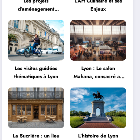
Les projets
L’Art Culinaire et ses
d’aménagement
Enjeux
urbanistique à Lyon
Les visites guidées
Lyon : Le salon
thématiques à Lyon
Mahana, consacré au
tourisme, fait son
grand retour à la Halle
Tony Garnier
La Sucrière : un lieu
L’histoire de Lyon