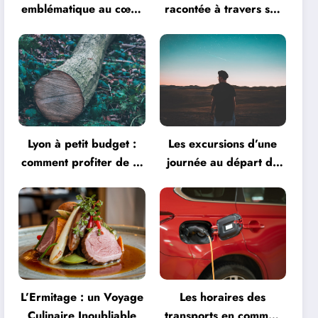
emblématique au cœur
racontée à travers ses
de la créativité
monuments
Lyon à petit budget :
Les excursions d’une
comment profiter de la
journée au départ de
ville
Lyon
L’Ermitage : un Voyage
Les horaires des
Culinaire Inoubliable
transports en commun