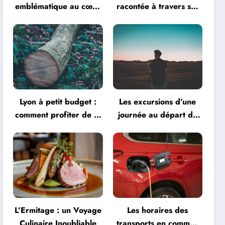
emblématique au cœur
racontée à travers ses
de la créativité
monuments
Lyon à petit budget :
Les excursions d’une
comment profiter de la
journée au départ de
ville
Lyon
L’Ermitage : un Voyage
Les horaires des
Culinaire Inoubliable
transports en commun