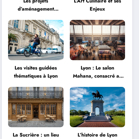
Les projets
L’Art Culinaire et ses
d’aménagement
Enjeux
urbanistique à Lyon
Les visites guidées
Lyon : Le salon
thématiques à Lyon
Mahana, consacré au
tourisme, fait son
grand retour à la Halle
Tony Garnier
La Sucrière : un lieu
L’histoire de Lyon