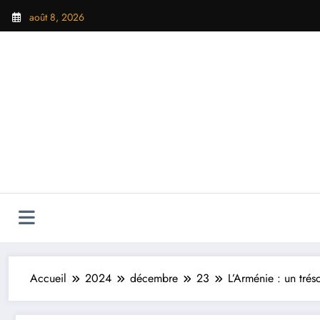
Aller
août 8, 2026
au
contenu
Accueil
2024
décembre
23
L’Arménie : un tré