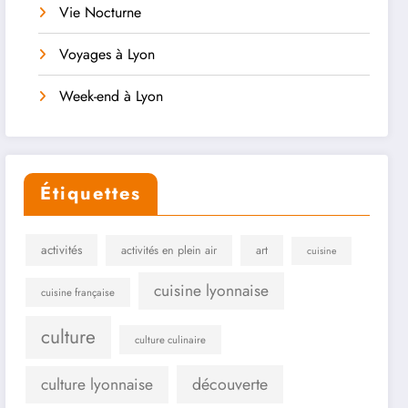
Vie Nocturne
Voyages à Lyon
Week-end à Lyon
Étiquettes
activités
activités en plein air
art
cuisine
cuisine lyonnaise
cuisine française
culture
culture culinaire
culture lyonnaise
découverte