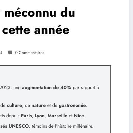
or méconnu du
 cette année
24
0 Commentaires
n 2023, une
augmentation de 40%
par rapport à
 de
culture
, de
nature
et de
gastronomie
.
ects depuis
Paris
,
Lyon
,
Marseille
et
Nice
.
assés UNESCO
, témoins de l’histoire millénaire.