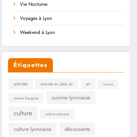
Vie Nocturne
Voyages à Lyon
Week-end à Lyon
Étiquettes
activités
activités en plein air
art
cuisine
cuisine lyonnaise
cuisine française
culture
culture culinaire
culture lyonnaise
découverte