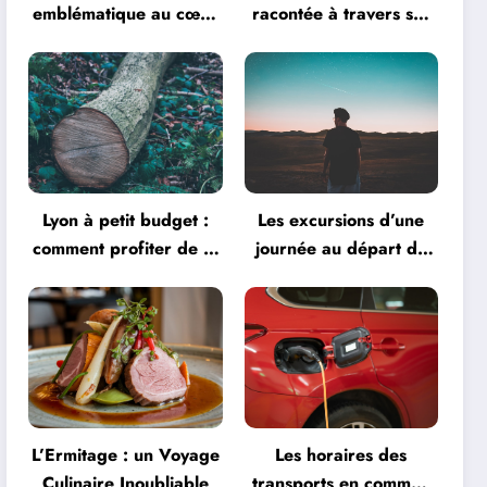
emblématique au cœur
racontée à travers ses
de la créativité
monuments
Lyon à petit budget :
Les excursions d’une
comment profiter de la
journée au départ de
ville
Lyon
L’Ermitage : un Voyage
Les horaires des
Culinaire Inoubliable
transports en commun