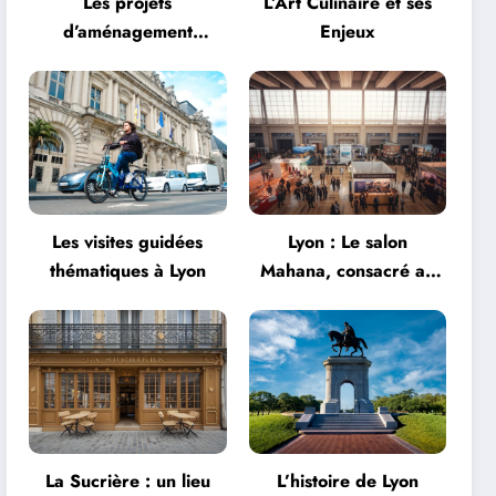
Les projets
L’Art Culinaire et ses
d’aménagement
Enjeux
urbanistique à Lyon
Les visites guidées
Lyon : Le salon
thématiques à Lyon
Mahana, consacré au
tourisme, fait son
grand retour à la Halle
Tony Garnier
La Sucrière : un lieu
L’histoire de Lyon