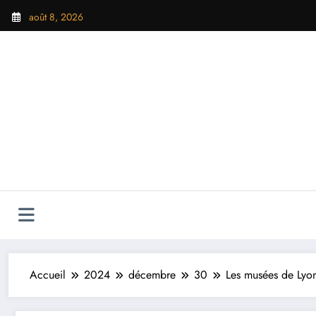
Aller
août 8, 2026
au
contenu
Accueil
2024
décembre
30
Les musées de Lyo