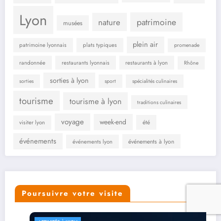
Lyon
patrimoine
nature
musées
plein air
patrimoine lyonnais
plats typiques
promenade
randonnée
restaurants lyonnais
restaurants à lyon
Rhône
sorties à lyon
sorties
sport
spécialités culinaires
tourisme
tourisme à lyon
traditions culinaires
voyage
week-end
été
visiter lyon
événements
événements à lyon
événements lyon
Poursuivre votre visite