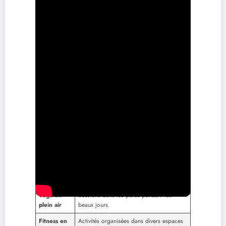
Activités
Description
sportives
Course à
Parcours variés le long du Rhône et de la
pied
Saône.
De nombreuses pistes cyclables dans et
Cyclisme
autour de la ville.
En intérieur et sur des falaises accessibles
Escalade
à proximité.
Sports
Activités comme le kayak et le paddle sur
nautiques
le Rhône.
Sentiers balisés dans les parcs et collines
Randonnée
environnantes.
Sports
Clubs de football, basket-ball et rugby
collectifs
ouverts à tous.
Yoga en
Sessions dans les parcs pendant les
plein air
beaux jours.
Fitness en
Activités organisées dans divers espaces