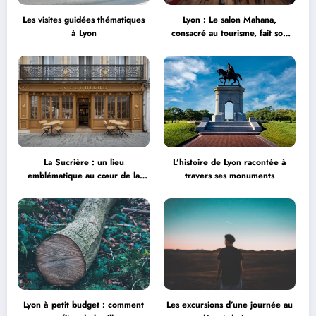
Les visites guidées thématiques
Lyon : Le salon Mahana,
à Lyon
consacré au tourisme, fait son
grand retour à la Halle Tony
Garnier
La Sucrière : un lieu
L’histoire de Lyon racontée à
emblématique au cœur de la
travers ses monuments
créativité
Lyon à petit budget : comment
Les excursions d’une journée au