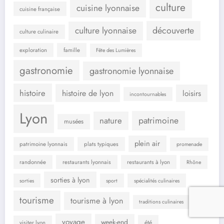
culture
cuisine lyonnaise
cuisine française
culture lyonnaise
découverte
culture culinaire
exploration
famille
Fête des Lumières
gastronomie
gastronomie lyonnaise
histoire
histoire de lyon
loisirs
incontournables
Lyon
patrimoine
nature
musées
plein air
patrimoine lyonnais
plats typiques
promenade
randonnée
restaurants lyonnais
restaurants à lyon
Rhône
sorties à lyon
sorties
sport
spécialités culinaires
tourisme
tourisme à lyon
traditions culinaires
voyage
week-end
été
visiter lyon