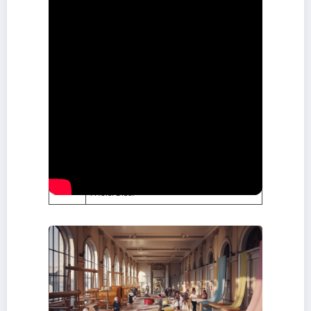
XVIe
Création de techniques de tissage innovantes.
siècle
XIXe
Ouverture de la
Maison des Canuts
pour
siècle
préserver le savoir-faire.
Établissement des
Brochier Soieries
, une
1890
grande famille de soyeux.
Crise du secteur, diminution du nombre de
1930
fabricants.
Préservation du patrimoine soyeux, seulement
2000
25 fabricants restants.
Ouverture du
Musée Soieries Brochier
à
2022
l’Hôtel-Dieu.