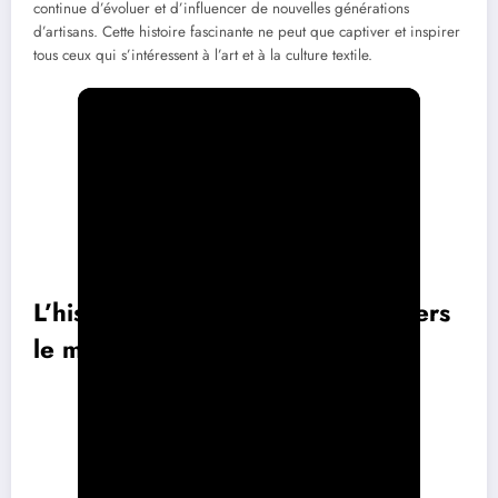
continue d’évoluer et d’influencer de nouvelles générations
d’artisans. Cette histoire fascinante ne peut que captiver et inspirer
tous ceux qui s’intéressent à l’art et à la culture textile.
L’histoire de la soie à Lyon à travers
le musée de la soierie
Époque
Événements clés
XVe
Démarrage de la production de
soie
à Lyon.
siècle