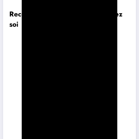
Recettes lyonnaises à essayer chez
soi
Recette
Ingrédients Clés
Quenelles de brochet
Brochet
,
beurre
,
farine
,
œufs
Gratin de cardons
Cardons
,
béchamel
,
fromage
Salade lyonnaise
Laitue
,
lardons
,
œuf poché
Tarte à la praline
Praline
,
pâte sablée
,
crème
Andouillette de Lyon
Viande
,
épices
,
naturel
Pâté en croûte
Viande
,
pâte
,
gelée
Soupe au pistou
Légumes
,
pistou
,
ail
Gâteau de praline
Praline
,
farine
,
sucre