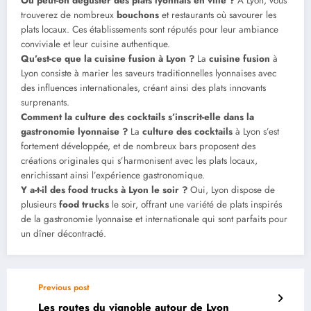
Où peut-on déguster des plats lyonnais en ville ?
À Lyon, vous
trouverez de nombreux
bouchons
et restaurants où savourer les
plats locaux. Ces établissements sont réputés pour leur ambiance
conviviale et leur cuisine authentique.
Qu’est-ce que la cuisine fusion à Lyon ?
La
cuisine fusion
à
Lyon consiste à marier les saveurs traditionnelles lyonnaises avec
des influences internationales, créant ainsi des plats innovants
surprenants.
Comment la culture des cocktails s’inscrit-elle dans la
gastronomie lyonnaise ?
La
culture des cocktails
à Lyon s’est
fortement développée, et de nombreux bars proposent des
créations originales qui s’harmonisent avec les plats locaux,
enrichissant ainsi l’expérience gastronomique.
Y a-t-il des food trucks à Lyon le soir ?
Oui, Lyon dispose de
plusieurs
food trucks
le soir, offrant une variété de plats inspirés
de la gastronomie lyonnaise et internationale qui sont parfaits pour
un dîner décontracté.
Previous post
Les routes du vignoble autour de Lyon