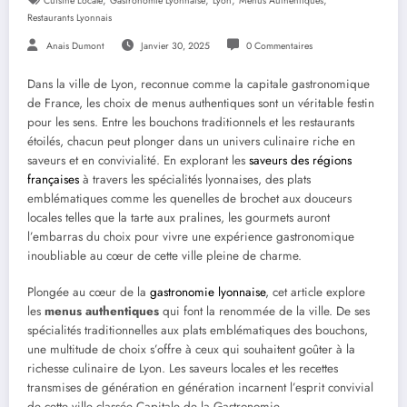
Cuisine Locale
Gastronomie Lyonnaise
Lyon
Menus Authentiques
Restaurants Lyonnais
Anais Dumont
Janvier 30, 2025
0 Commentaires
Dans la ville de Lyon, reconnue comme la capitale gastronomique
de France, les choix de menus authentiques sont un véritable festin
pour les sens. Entre les bouchons traditionnels et les restaurants
étoilés, chacun peut plonger dans un univers culinaire riche en
saveurs et en convivialité. En explorant les
saveurs des régions
françaises
à travers les spécialités lyonnaises, des plats
emblématiques comme les quenelles de brochet aux douceurs
locales telles que la tarte aux pralines, les gourmets auront
l’embarras du choix pour vivre une expérience gastronomique
inoubliable au cœur de cette ville pleine de charme.
Plongée au cœur de la
gastronomie lyonnaise
, cet article explore
les
menus authentiques
qui font la renommée de la ville. De ses
spécialités traditionnelles aux plats emblématiques des bouchons,
une multitude de choix s’offre à ceux qui souhaitent goûter à la
richesse culinaire de Lyon. Les saveurs locales et les recettes
transmises de génération en génération incarnent l’esprit convivial
de cette ville classée Capitale de la Gastronomie.