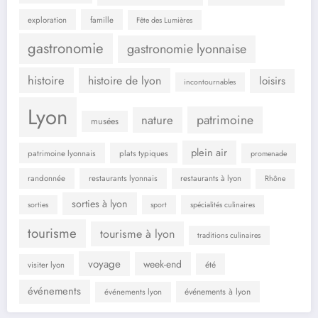
exploration
famille
Fête des Lumières
gastronomie
gastronomie lyonnaise
histoire
histoire de lyon
loisirs
incontournables
Lyon
patrimoine
nature
musées
plein air
patrimoine lyonnais
plats typiques
promenade
randonnée
restaurants lyonnais
restaurants à lyon
Rhône
sorties à lyon
sorties
sport
spécialités culinaires
tourisme
tourisme à lyon
traditions culinaires
voyage
week-end
été
visiter lyon
événements
événements à lyon
événements lyon