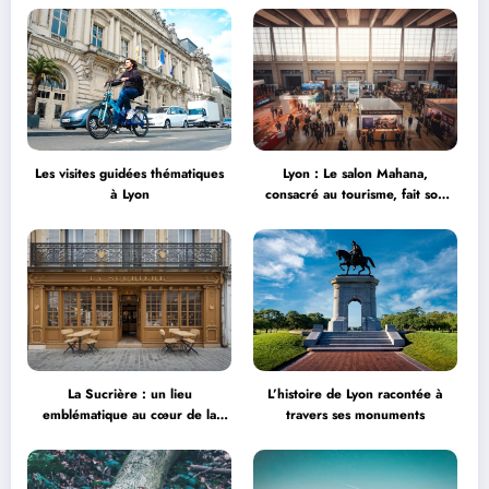
Les visites guidées thématiques
Lyon : Le salon Mahana,
à Lyon
consacré au tourisme, fait son
grand retour à la Halle Tony
Garnier
La Sucrière : un lieu
L’histoire de Lyon racontée à
emblématique au cœur de la
travers ses monuments
créativité