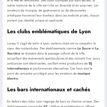
et la fête se rencontrent. Des clubs iconiques aux bars secrets, la
scène nocturne de la ville est riche en diversité et en surprises. Les
amateurs de musique, de gastronomie ou de découvertes
artistiques trouveront leur bonheur dans ces endroits prisés, chacun
portant une identité unique et captivante.
Les clubs emblématiques de Lyon
Lorsqu’il s’agit de sortir à Lyon, certains clubs ont su conquérir le
cœur des noctambules. Des établissements comme
Le Sucre
et
La
Sucrière
se dressent dans le paysage culturel de la ville,
accueillant des événements spectaculaires et des concerts live. Leurs
ambiances sont électrisantes, oscillant entre productions de
DJ
internationaux
et performances alternatives. Ces lieux sont le
point de rencontre privilégié pour les amateurs de
musique
électro
.
Les bars internationaux et cachés
En dehors des clubs, Lyon regorge de bars au charme unique. Des
établissements comme
Le 42
, célèbre et emblématique, offrent