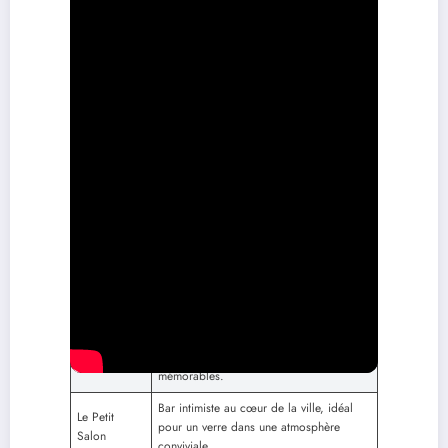
Lieu
Ambiance et caractéristiques
Lieu emblématique avec une atmosphère
Le 42
chic pour des soirées glamour.
Club électro sur le rooftop, connu pour
Le Sucre
ses événements live et son ambiance
intimiste.
Ancien entrepôt transformé en lieu
La Sucrière
culturel dynamique, parfait pour diverses
performances.
Les Nuits
Festival incontournable alliant musique et
Sonores
culture dans des lieux emblématiques.
Passages secrets qui ajoutent mystère et
Les traboules
charme aux explorations nocturnes.
Scène alternative cachée, riche
Lyon
d’événements audacieux et de concerts
Underground
mémorables.
Bar intimiste au cœur de la ville, idéal
Le Petit
pour un verre dans une atmosphère
Salon
conviviale.