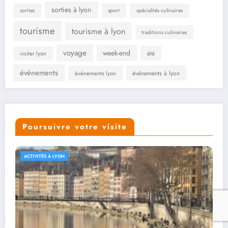
sorties à lyon
sorties
sport
spécialités culinaires
tourisme
tourisme à lyon
traditions culinaires
voyage
week-end
été
visiter lyon
événements
événements à lyon
événements lyon
Poursuivre votre visite
ACTIVITÉS À LYON