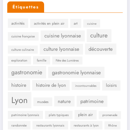
Étiquettes
activités
activités en plein air
art
cuisine
culture
cuisine lyonnaise
cuisine française
culture lyonnaise
découverte
culture culinaire
exploration
famille
Fête des Lumières
gastronomie
gastronomie lyonnaise
histoire
histoire de lyon
loisirs
incontournables
Lyon
patrimoine
nature
musées
plein air
patrimoine lyonnais
plats typiques
promenade
randonnée
restaurants lyonnais
restaurants à lyon
Rhône