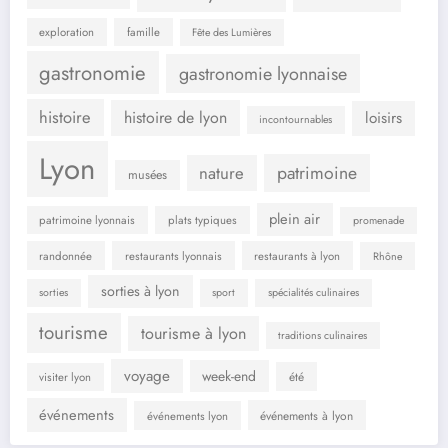
exploration
famille
Fête des Lumières
gastronomie
gastronomie lyonnaise
histoire
histoire de lyon
loisirs
incontournables
Lyon
patrimoine
nature
musées
plein air
patrimoine lyonnais
plats typiques
promenade
randonnée
restaurants lyonnais
restaurants à lyon
Rhône
sorties à lyon
sorties
sport
spécialités culinaires
tourisme
tourisme à lyon
traditions culinaires
voyage
week-end
été
visiter lyon
événements
événements à lyon
événements lyon