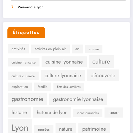
Week-end à Lyon
Étiquettes
activités
activités en plein air
art
cuisine
culture
cuisine lyonnaise
cuisine française
culture lyonnaise
découverte
culture culinaire
exploration
famille
Fête des Lumières
gastronomie
gastronomie lyonnaise
histoire
histoire de lyon
loisirs
incontournables
Lyon
patrimoine
nature
musées