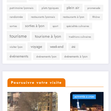
plein air
patrimoine lyonnais
plats typiques
promenade
randonnée
restaurants lyonnais
restaurants à lyon
Rhône
sorties à lyon
sorties
sport
spécialités culinaires
tourisme
tourisme à lyon
traditions culinaires
voyage
week-end
été
visiter lyon
événements
événements à lyon
événements lyon
Poursuivre votre visite
ACTIVITÉS À LYON