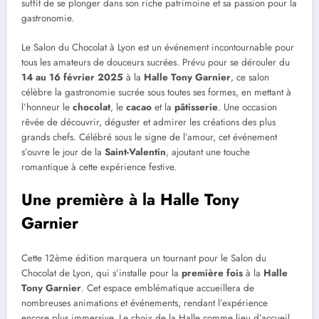
suffit de se plonger dans son riche patrimoine et sa passion pour la
gastronomie.
Le Salon du Chocolat à Lyon est un événement incontournable pour
tous les amateurs de douceurs sucrées. Prévu pour se dérouler du
14 au 16 février 2025
à la
Halle Tony Garnier
, ce salon
célèbre la gastronomie sucrée sous toutes ses formes, en mettant à
l’honneur le
chocolat
, le
cacao
et la
pâtisserie
. Une occasion
rêvée de découvrir, déguster et admirer les créations des plus
grands chefs. Célébré sous le signe de l’amour, cet événement
s’ouvre le jour de la
Saint-Valentin
, ajoutant une touche
romantique à cette expérience festive.
Une première à la Halle Tony
Garnier
Cette 12ème édition marquera un tournant pour le Salon du
Chocolat de Lyon, qui s’installe pour la
première fois
à la
Halle
Tony Garnier
. Cet espace emblématique accueillera de
nombreuses animations et événements, rendant l’expérience
encore plus immersive. Le choix de la Halle comme lieu d’accueil