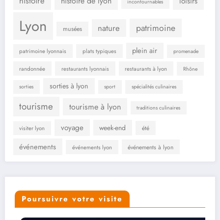
histoire
histoire de lyon
loisirs
incontournables
Lyon
patrimoine
nature
musées
plein air
patrimoine lyonnais
plats typiques
promenade
randonnée
restaurants lyonnais
restaurants à lyon
Rhône
sorties à lyon
sorties
sport
spécialités culinaires
tourisme
tourisme à lyon
traditions culinaires
voyage
week-end
été
visiter lyon
événements
événements à lyon
événements lyon
Poursuivre votre visite