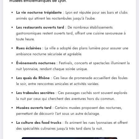
musées emblématiques de Lyon
.
La vie nocturne trépidante
: Lyon est réputée pour ses bars et clubs
animés qui attirent les noctambules jusqu’à l’aube.
Les restaurants ouverts tard
: De nombreux établissements
gastronomiques restent ouverts tard, offrant une cuisine savoureuse à
toute heure.
Rues éclairées
: La ville a adopté des plans lumière pour assurer une
ambiance nocturne sécurisée et agréable.
Événements nocturnes
: Festivals, concerts et spectacles illuminent la
nuit lyonnaise, rendant chaque soirée unique.
Les quais du Rhône
: Ces lieux de promenade accueillent des foules
le soir, entre rencontres amicales et activités variées.
Les traboules secrètes
: Ces passages cachés sont souvent explorés
la nuit par ceux qui cherchent des aventures hors du commun.
Musées ouverts tard
: Certains musées proposent des nocturnes,
permettant de découvrir l’art sous un autre éclairage.
La culture des food trucks
: Ils animent les rues lyonnaises et offrent
des spécialités culinaires jusqu’à très tard dans la nuit.