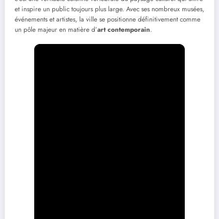
et inspire un public toujours plus large. Avec ses nombreux musées,
événements et artistes, la ville se positionne définitivement comme
un pôle majeur en matière d’
art contemporain
.
Éléments
Description
Inauguré en 1995, il présente des
Musée d’Art
expositions temporaires en lien direct
Contemporain
avec les artistes.
Site emblématique qui abrite le musée,
Cité
accessible facilement en transports en
Internationale
commun.